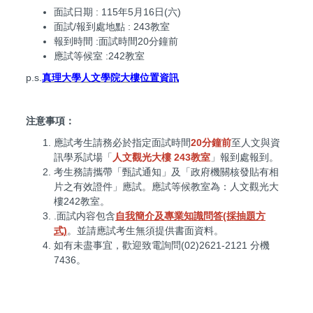
面試日期 : 115年5月16日(六)
面試/報到處地點 : 243教室
報到時間 :面試時間20分鐘前
應試等候室 :242教室
p.s.
真理大學人文學院大樓位置資訊
注意事項：
應試考生請務必於指定面試時間
20分鐘前
至人文與資
訊學系試場「
人文觀光大樓 243教室
」報到處報到。
考生務請攜帶「甄試通知」及「政府機關核發貼有相
片之有效證件」應試。應試等候教室為：人文觀光大
樓242教室。
.面試内容包含
自我簡介及專業知識問答(採抽題方
式)
。並請應試考生無須提供書面資料。
如有未盡事宜，歡迎致電詢問(02)2621-2121 分機
7436。